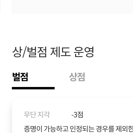
상/벌점 제도 운영
벌점
상점